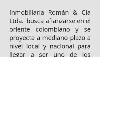
Inmobiliaria Román & Cia
Ltda. busca afianzarse en el
oriente colombiano y se
proyecta a mediano plazo a
nivel local y nacional para
llegar a ser uno de los
prestadores de servicios
inmobiliarios líderes en el
país.
Pasaje Comercial Metrocentro
Calle 36 # 13-48, oficina 207
Bucaramanga, Colombia.