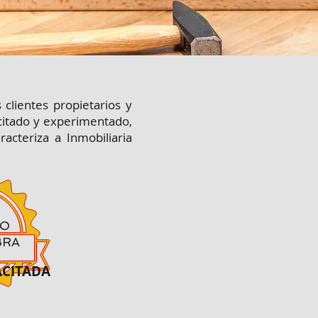
clientes propietarios y
citado y experimentado,
cteriza a Inmobiliaria
O
BRA
ACITADA